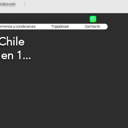
nika.com
érminos y condiciones
Tripadvisor
Contacto
 Chile
 en 1...