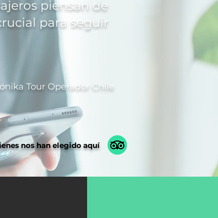
sajeros piensan de
crucial para seguir
onika Tour Operador Chile
ienes nos han elegido aquí