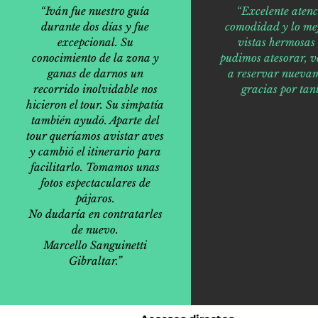
“Iván fue nuestro guía
“Excelente atenc
durante dos días y fue
comodidad y lo mej
excepcional. Su
vistas hermosas
conocimiento de la zona y
pudimos atesorar, v
ganas de darnos un
a reservar nuevam
recorrido inolvidable nos
gracias por tant
hicieron el tour. Su simpatía
también ayudó. Aparte del
tour queríamos avistar aves
y cambió el itinerario para
facilitarlo. Tomamos unas
fotos espectaculares de
pájaros.
No dudaría en contratarles
de nuevo.
Marcello Sanguinetti
Gibraltar.”