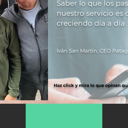
Saber lo que los pa
nuestro servicio es 
creciendo día a día
Iván San Martín, CEO Patag
Haz click y mira lo que opinan qu