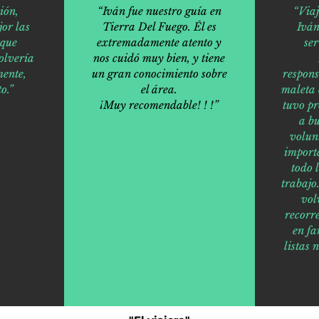
ión,
“Iván fue nuestro guía en
“Via
or las
Tierra Del Fuego. Él es
Iván
 que
extremadamente atento y
ser
olvería
nos cuidó muy bien, y tiene
ente,
un gran conocimiento sobre
respons
o.”
el área.
maleta 
¡Muy recomendable! ! !”
tuvo p
a bu
volun
import
todo 
trabaj
vol
recorr
en fa
listas 