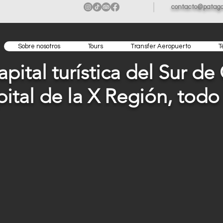
contacto@patago
Sobre nosotros
Tours
Transfer Aeropuerto
T
pital turística del Sur de
pital de la X Región, todo