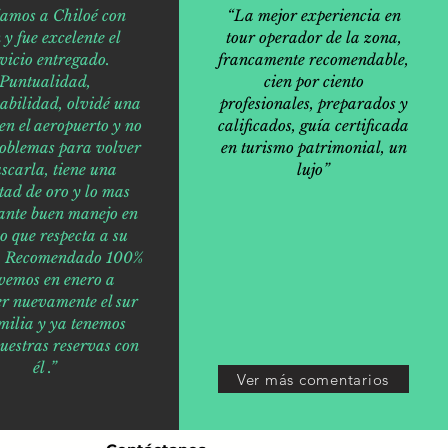
jamos a Chiloé con
“La mejor experiencia en
 y fue excelente el
tour operador de la zona,
vicio entregado.
francamente recomendable,
Puntualidad,
cien por ciento
abilidad, olvidé una
profesionales, preparados y
en el aeropuerto y no
calificados, guía certificada
roblemas para volver
en turismo patrimonial, un
scarla, tiene una
lujo”
tad de oro y lo mas
ante buen manejo en
lo que respecta a su
o. Recomendado 100%
vemos en enero a
er nuevamente el sur
milia y ya tenemos
nuestras reservas con
él .”
Ver más comentarios