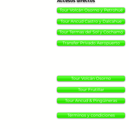
Accesos directos
Tour Volcán Osorno y Petrohué
Tour Ancud Castro y Dalcahue
Tour Termas del Sol y Cochamó
Transfer Privado Aeropuerto
Tour Volcán Osorno
Tour Frutillar
Tour Ancud & Pingüineras
Términos y condiciones