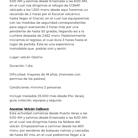
5:00 AM y salimos desde Ensenada a las 6:00 AM,
en el cual nos dirigimos al refugio de CONAF
ubicado a los 1.200 msnv; desde aquí haremos un
recorrido de 2 horas por el Escorial volcánico
hasta llegar al Glaciar, en el cual nos equiparemos
con las medidas de seguridad correspondientes
para seguir avanzando 3 horas más por una
pendiente de hasta 50 grados, llegando así a la
cumbre deseada de 2.652 msnv. Posteriormente
iniciamos el regreso, el cual dura 3 horas hasta el
lugar de partida. Ésta es una experiencia
inolvidable que podrás vivir y sentir.
Lugar: volcán Osorno
Duración: 1 día
Dificultad: mayores de 18 años, (menores con
permiso de los padres)
Condiciones: mínimo 2 personas
Incluye: traslados (15.000 más desde Pto. Varas),
guía, colación, equipos y seguros.
Ascenso Volcán Calbuco
Esta actividad comienza desde Puerto Varas a las
5:00 AM y salimos desde Ensenada a las 6:00 AM,
en el cual nos dirigimos hasta los faldeos del
volcán. Empezaremos a caminar desde los 600
msnv. por senderos de bosques nativos y cascadas
de hasta 60 mts, en el cual podremos llegar a la