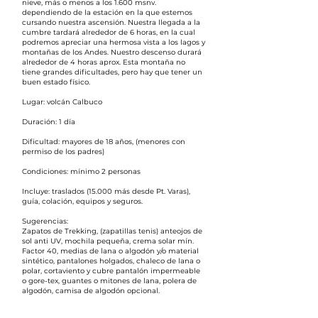
nieve, más o menos a los 1.600 msnv.
dependiendo de la estación en la que estemos
cursando nuestra ascensión. Nuestra llegada a la
cumbre tardará alrededor de 6 horas, en la cual
podremos apreciar una hermosa vista a los lagos y
montañas de los Andes. Nuestro descenso durará
alrededor de 4 horas aprox. Esta montaña no
tiene grandes dificultades, pero hay que tener un
buen estado físico.
Lugar: volcán Calbuco
Duración: 1 día
Dificultad: mayores de 18 años, (menores con
permiso de los padres)
Condiciones: mínimo 2 personas
Incluye: traslados (15.000 más desde Pt. Varas),
guía, colación, equipos y seguros.
Sugerencias:
Zapatos de Trekking, (zapatillas tenis) anteojos de
sol anti UV, mochila pequeña, crema solar mín.
Factor 40, medias de lana o algodón y/o material
sintético, pantalones holgados, chaleco de lana o
polar, cortaviento y cubre pantalón impermeable
o gore-tex, guantes o mitones de lana, polera de
algodón, camisa de algodón opcional.