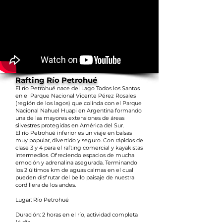
Rafting Río Petrohué
El río Petrohué nace del Lago Todos los Santos
en el Parque Nacional Vicente Pérez Rosales
(región de los lagos) que colinda con el Parque
Nacional Nahuel Huapi en Argentina formando
una de las mayores extensiones de áreas
silvestres protegidas en América del Sur.
El río Petrohué inferior es un viaje en balsas
muy popular, divertido y seguro. Con rápidos de
clase 3 y 4 para el rafting comercial y kayakistas
intermedios. Ofreciendo espacios de mucha
emoción y adrenalina asegurada. Terminando
los 2 últimos km de aguas calmas en el cual
pueden disfrutar del bello paisaje de nuestra
cordillera de los andes.
Lugar: Río Petrohué
Duración: 2 horas en el río, actividad completa