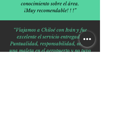
conocimiento sobre el área.
¡Muy recomendable! ! !”
“Viajamos a Chiloé con Iván y fue
excelente el servicio entregado.
Puntualidad, responsabilidad, olvidé
una maleta en el aeropuerto y no tuvo
problemas para volver a buscarla, tiene
una voluntad de oro y lo mas
importante buen manejo en todo lo que
respecta a su trabajo. Recomendado
100% volvemos en enero a recorrer
nuevamente el sur en familia y ya
tenemos listas nuestras reservas con él .”
“La mejor experiencia en tour operador
de la zona, francamente recomendable,
cien por ciento profesionales, preparados
y calificados, guía certificada en turismo