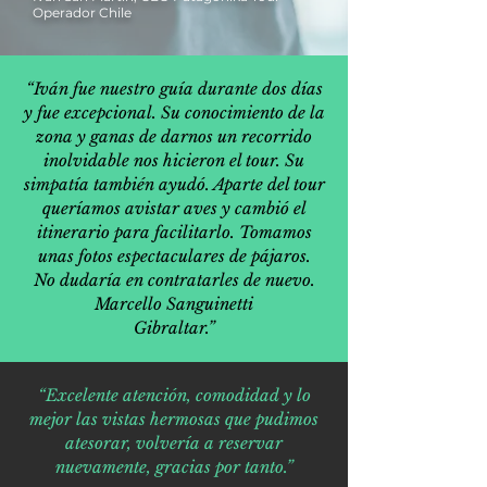
Operador Chile
“Iván fue nuestro guía durante dos días
y fue excepcional. Su conocimiento de la
zona y ganas de darnos un recorrido
inolvidable nos hicieron el tour. Su
simpatía también ayudó. Aparte del tour
queríamos avistar aves y cambió el
itinerario para facilitarlo. Tomamos
unas fotos espectaculares de pájaros.
No dudaría en contratarles de nuevo.
Marcello Sanguinetti
Gibraltar.”
“Excelente atención, comodidad y lo
mejor las vistas hermosas que pudimos
atesorar, volvería a reservar
nuevamente, gracias por tanto.”