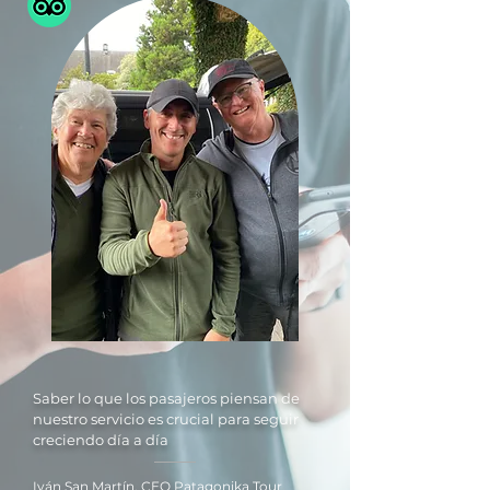
pueden realizar compras con altos
seguridad.
niveles de seguridad.
Saber lo que los pasajeros piensan de
nuestro servicio es crucial para seguir
creciendo día a día
Iván San Martín, CEO Patagonika Tour