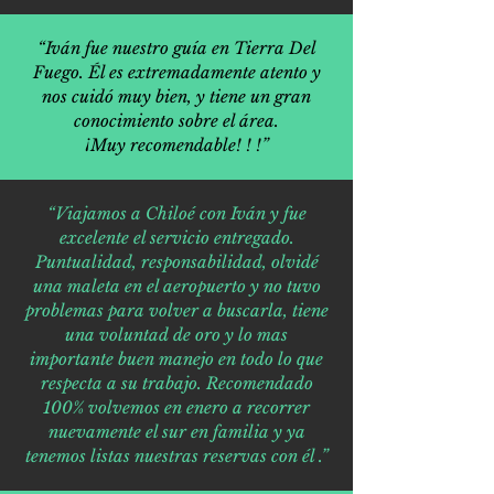
“Iván fue nuestro guía en Tierra Del
Fuego. Él es extremadamente atento y
nos cuidó muy bien, y tiene un gran
conocimiento sobre el área.
¡Muy recomendable! ! !”
“Viajamos a Chiloé con Iván y fue
excelente el servicio entregado.
Puntualidad, responsabilidad, olvidé
una maleta en el aeropuerto y no tuvo
problemas para volver a buscarla, tiene
una voluntad de oro y lo mas
importante buen manejo en todo lo que
respecta a su trabajo. Recomendado
100% volvemos en enero a recorrer
nuevamente el sur en familia y ya
tenemos listas nuestras reservas con él .”