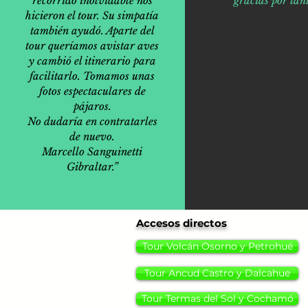
recorrido inolvidable nos
gracias por tant
hicieron el tour. Su simpatía
también ayudó. Aparte del
tour queríamos avistar aves
y cambió el itinerario para
facilitarlo. Tomamos unas
fotos espectaculares de
pájaros.
No dudaría en contratarles
de nuevo.
Marcello Sanguinetti
Gibraltar.”
Accesos directos
Tour Volcán Osorno y Petrohué
Tour Ancud Castro y Dalcahue
Tour Termas del Sol y Cochamó