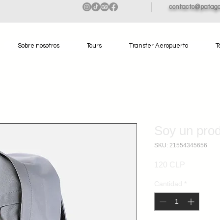
contacto@patago
Sobre nosotros
Tours
Transfer Aeropuerto
T
Soy un pro
SKU: 21554345656
Precio
120 CLP
Cantidad
*