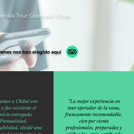
onika Tour Operador Chile
ienes nos han elegido aquí
jamos a Chiloé con
“La mejor experiencia en
 y fue excelente el
tour operador de la zona,
vicio entregado.
francamente recomendable,
Puntualidad,
cien por ciento
abilidad, olvidé una
profesionales, preparados y