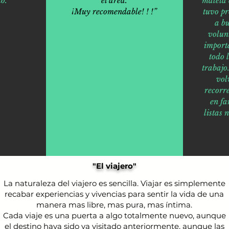
o.”
el área.
maleta 
¡Muy recomendable! ! !”
tuvo p
a bu
volun
import
todo 
trabaj
vol
recorr
en fa
listas 
"El viajero"
La naturaleza del viajero es sencilla. Viajar es simplemente
recabar experiencias y vivencias para sentir la vida de una
manera mas libre, mas pura, mas íntima.
Cada viaje es una puerta a algo totalmente nuevo, aunque
el destino haya sido ya visitado anteriormente, aunque las