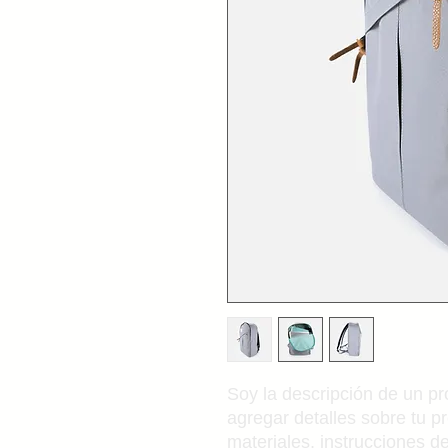
Soy la descripción de un pro
agregar detalles sobre tu p
materiales, instrucciones d