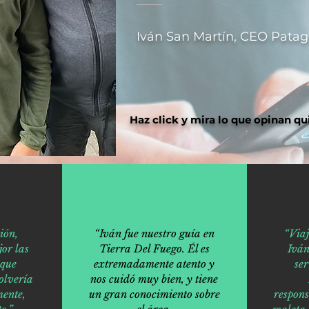
Iván San Martín, CEO Patag
Haz click y mira lo que opinan qu
ión,
“Iván fue nuestro guía en
“Via
or las
Tierra Del Fuego. Él es
Iván
 que
extremadamente atento y
ser
olvería
nos cuidó muy bien, y tiene
ente,
un gran conocimiento sobre
respons