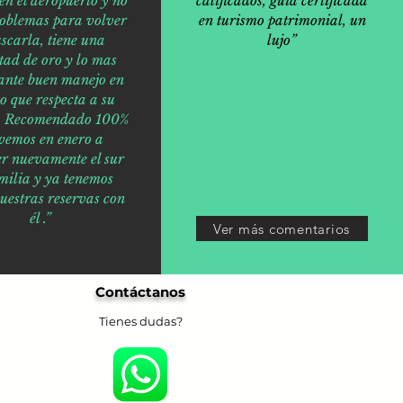
en el aeropuerto y no
calificados, guía certificada
roblemas para volver
en turismo patrimonial, un
scarla, tiene una
lujo”
tad de oro y lo mas
ante buen manejo en
lo que respecta a su
o. Recomendado 100%
vemos en enero a
er nuevamente el sur
milia y ya tenemos
nuestras reservas con
él .”
Ver más comentarios
Contáctanos
Tienes dudas?