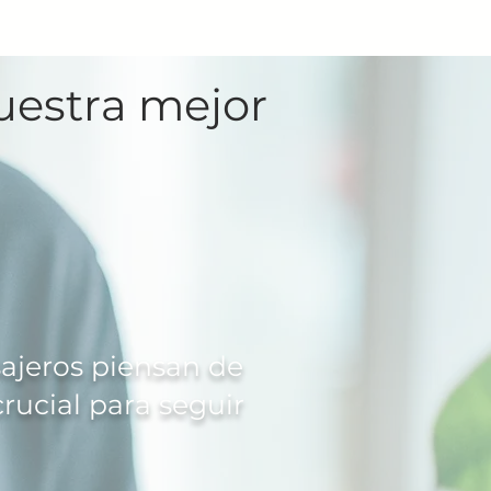
nuestra mejor
sajeros piensan de
crucial para seguir