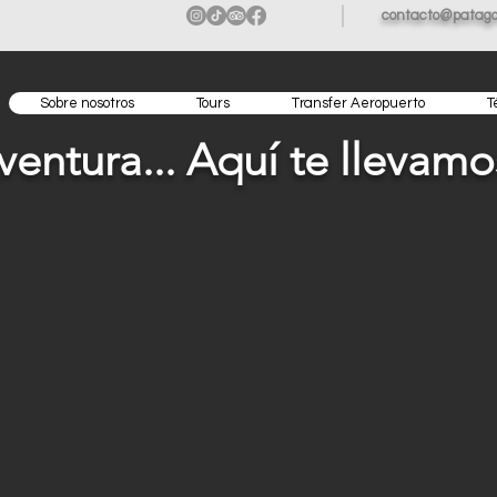
contacto@patago
Sobre nosotros
Tours
Transfer Aeropuerto
T
entura... Aquí te llevamos