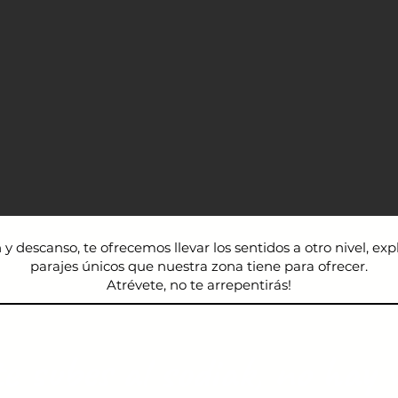
y descanso, te ofrecemos llevar los sentidos a otro nivel, ex
parajes únicos que nuestra zona tiene para ofrecer.
Atrévete, no te arrepentirás!
e subes al sodiak, no hay v