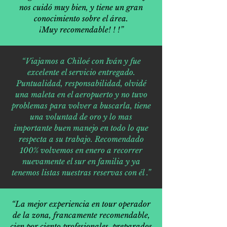
nos cuidó muy bien, y tiene un gran
conocimiento sobre el área.
¡Muy recomendable! ! !”
“Viajamos a Chiloé con Iván y fue
excelente el servicio entregado.
Puntualidad, responsabilidad, olvidé
una maleta en el aeropuerto y no tuvo
problemas para volver a buscarla, tiene
una voluntad de oro y lo mas
importante buen manejo en todo lo que
respecta a su trabajo. Recomendado
100% volvemos en enero a recorrer
nuevamente el sur en familia y ya
tenemos listas nuestras reservas con él .”
“La mejor experiencia en tour operador
de la zona, francamente recomendable,
cien por ciento profesionales, preparados