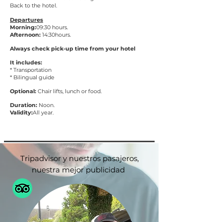
Back to the hotel.
Departures
Morning:
09:30
hours
.
Afternoon:
14:30
hours
.
Always check pick-up time from your hotel
It includes:
* Transportation
* Bilingual guide
Optional:
Chair lifts, lunch or food.
Duration:
Noon.
Validity:
All year.
Tripadvisor y nuestros pasajeros,
nuestra mejor publicidad