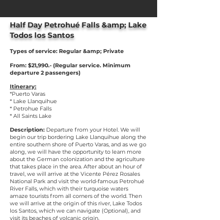
Half Day Petrohué Falls &amp; Lake
Todos los Santos
Types of service: Regular &amp; Private
From: $21,990.- (Regular service. Minimum
departure 2 passengers)
Itinerary:
*Puerto Varas
* Lake Llanquihue
* Petrohue Falls
* All Saints Lake
Description:
Departure from your Hotel. We will
begin our trip bordering Lake Llanquihue along the
entire southern shore of Puerto Varas, and as we go
along, we will have the opportunity to learn more
about the German colonization and the agriculture
that takes place in the area. After about an hour of
travel, we will arrive at the Vicente Pérez Rosales
National Park and visit the world-famous Petrohué
River Falls, which with their turquoise waters
amaze tourists from all corners of the world. Then
we will arrive at the origin of this river, Lake Todos
los Santos, which we can navigate (Optional), and
visit its beaches of volcanic origin.