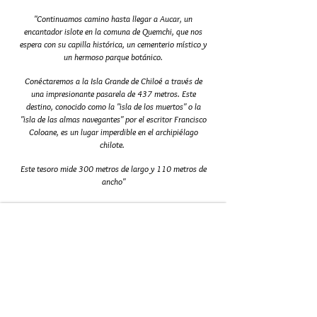
"Continuamos camino hasta llegar a
Aucar, un
encantador islote en la comuna de Quemchi, que nos
espera con su capilla histórica, un cementerio místico y
un hermoso parque botánico.
Conéctaremos a la Isla Grande de Chiloé a través de
una impresionante pasarela de 437 metros. Este
destino, conocido como la "isla de los muertos" o la
"isla de las almas navegantes" por el escritor Francisco
Coloane, es un lugar imperdible en el archipiélago
chilote.
Este tesoro mide 300 metros de largo y 110 metros de
ancho"