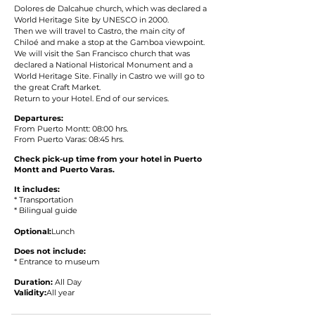
Dolores de Dalcahue church, which was declared a
World Heritage Site by UNESCO in 2000.
Then we will travel to Castro, the main city of
Chiloé and make a stop at the Gamboa viewpoint.
We will visit the San Francisco church that was
declared a National Historical Monument and a
World Heritage Site. Finally in Castro we will go to
the great Craft Market.
Return to your Hotel. End of our services.
Departures:
From Puerto Montt: 08:00 hrs.
From Puerto Varas: 08:45 hrs.
Check pick-up time from your hotel in Puerto
Montt and Puerto Varas.
It includes:
* Transportation
* Bilingual guide
Optional:
Lunch
Does not include:
* Entrance to museum
Duration:
All Day
Validity:
All year