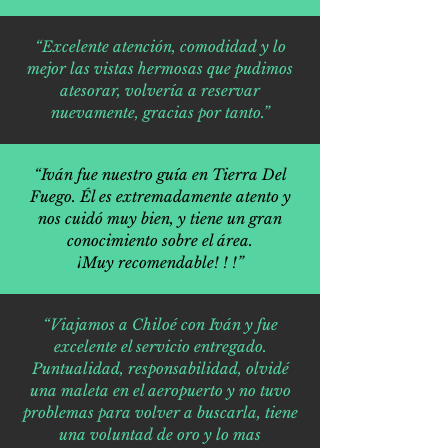
“Excelente atención, comodidad y lo
mejor las vistas hermosas que pudimos
atesorar, volvería a reservar
nuevamente, gracias por tanto.”
“Iván fue nuestro guía en Tierra Del
Fuego. Él es extremadamente atento y
nos cuidó muy bien, y tiene un gran
conocimiento sobre el área.
¡Muy recomendable! ! !”
“Viajamos a Chiloé con Iván y fue
excelente el servicio entregado.
Puntualidad, responsabilidad, olvidé
una maleta en el aeropuerto y no tuvo
problemas para volver a buscarla, tiene
una voluntad de oro y lo mas