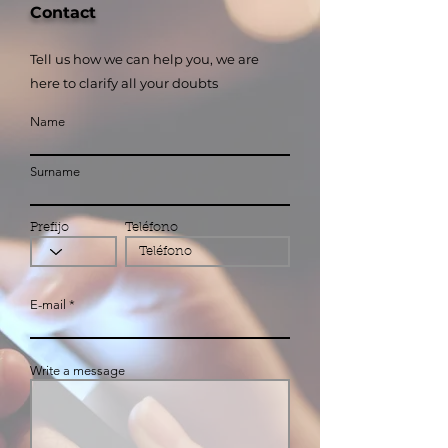
Contact
Tell us how we can help you, we are
here to clarify all your doubts
Name
Surname
Prefijo
Teléfono
E-mail
Write a message