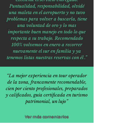
Puntualidad, responsabilidad, olvidé
una maleta en el aeropuerto y no tuvo
problemas para volver a buscarla, tiene
una voluntad de oro y lo mas
importante buen manejo en todo lo que
respecta a su trabajo. Recomendado
100% volvemos en enero a recorrer
nuevamente el sur en familia y ya
tenemos listas nuestras reservas con él .”
“La mejor experiencia en tour operador
de la zona, francamente recomendable,
cien por ciento profesionales, preparados
y calificados, guía certificada en turismo
patrimonial, un lujo”
Ver más comentarios