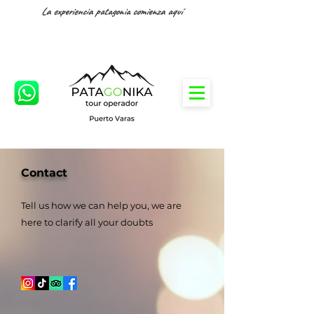
La experiencia patagonia comienza aquí
Contact
Tell us how we can help you, we are
here to clarify all your doubts