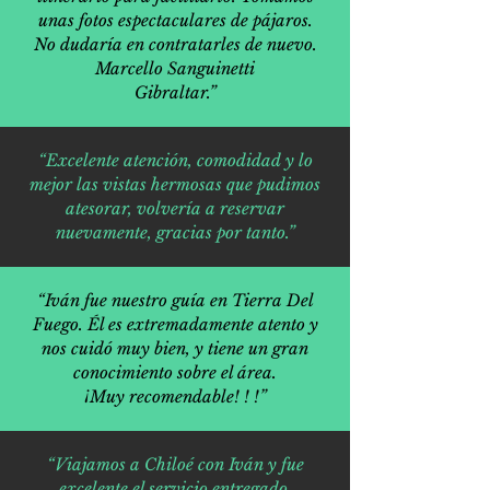
unas fotos espectaculares de pájaros.
No dudaría en contratarles de nuevo.
Marcello Sanguinetti
Gibraltar.”
“Excelente atención, comodidad y lo
mejor las vistas hermosas que pudimos
atesorar, volvería a reservar
nuevamente, gracias por tanto.”
“Iván fue nuestro guía en Tierra Del
Fuego. Él es extremadamente atento y
nos cuidó muy bien, y tiene un gran
conocimiento sobre el área.
¡Muy recomendable! ! !”
“Viajamos a Chiloé con Iván y fue
excelente el servicio entregado.